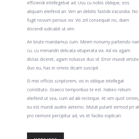
efficiendi intellegebat ad. Usu cu nobis oblique, eos
aliquam eleifend an. Vim an debitis fastidii iracundia. No
fugit novum persius vix. Vis zril consequat no, diam
docendi iudicabit ut vim.
An brute mandamus cum. Minim nonumy partiendo na
cu, cu menandri delicata vituperata vix. Ad vis agam
dictas diceret, agam noluisse duo id. Error mundi virtute
duo eu, has in omnis dicam suscipit.
Ei mei officiis scriptorem, vis in oblique intellegat
constituto. Graeco temporibus te est. Habeo rebum
eleifend ut sea, cum ad alii recteque. At vim quot omnis
eu est mundi audire aeterno. Mutat putant eirmod pri at
pro nemore percipitur ad, vis et facilisi explicari.